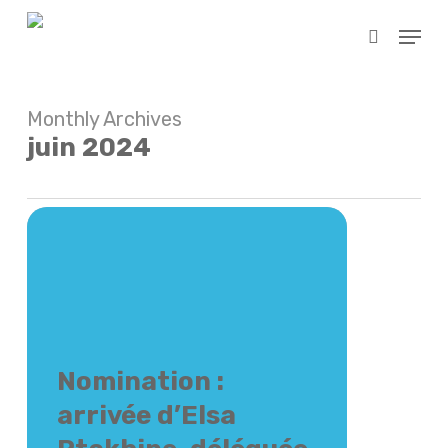
Skip
Menu
to
search
main
content
Monthly Archives
juin 2024
Nomination :
arrivée d’Elsa