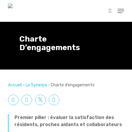
Skip
Menu
to
search
main
Close
content
Menu
Charte
D’engagements
Accueil
-
Le Synerpa
-
Charte d’engagements
Premier pilier : évaluer la satisfaction des
résidents, proches aidants et collaborateurs