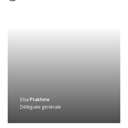
Elsa
Ptakhine
Déléguée générale