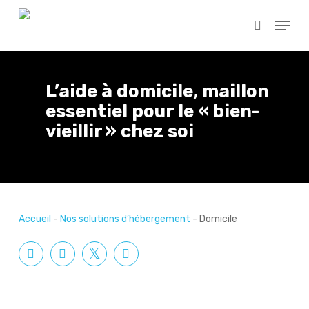
Skip
Menu
to
search
main
content
L’aide à domicile, maillon
essentiel pour le « bien-
vieillir » chez soi
Accueil
-
Nos solutions d’hébergement
-
Domicile