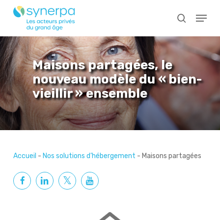
Skip
Menu
to
search
main
Close
content
Menu
Maisons partagées, le
nouveau modèle du « bien-
vieillir » ensemble
Accueil
-
Nos solutions d’hébergement
-
Maisons partagées