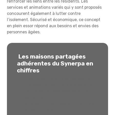
renforcer les liens entre les résidents. Les
services et animations variés qui y sont proposés
concourent également à lutter contre
l’isolement. Sécurisé et économique, ce concept
en plein essor répond aux besoins et envies des
personnes âgées.
Les maisons partagées
adhérentes du Synerpa en
chiffres
Près de 150 maisons partagées qui
proposent en général 5 à 8 logements
par maison et des espaces de vie
collectifs
80 % sont implantées en zone rurale
ou semi-rurale