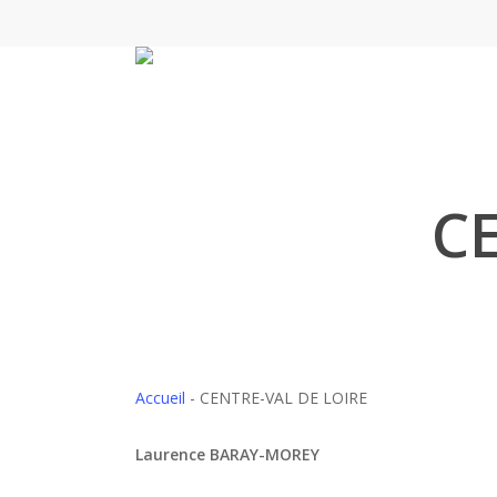
Skip
to
main
content
C
Accueil
-
CENTRE-VAL DE LOIRE
Laurence BARAY-MOREY