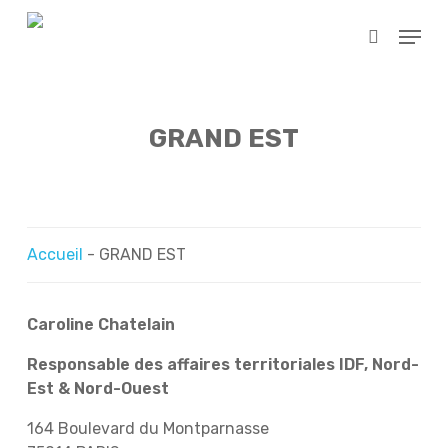
Skip
Menu
to
search
main
content
GRAND EST
Accueil
-
GRAND EST
Caroline Chatelain
Responsable des affaires territoriales IDF,
Nord-
Est & Nord-Ouest
164 Boulevard du Montparnasse