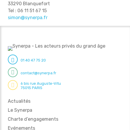
33290 Blanquefort
Tel : 06 11 51 67 15
simon@synerpa.fr
01 40 47 75 20
contact@synerpa.fr
6 bis rue Auguste-Vitu
75015 PARIS
Actualités
Le Synerpa
Charte d’engagements
Evénements