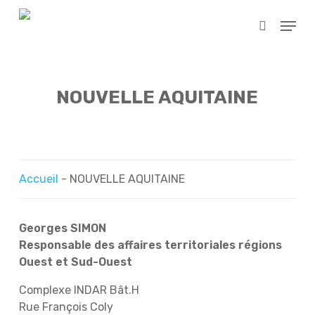
Skip
Menu
to
search
main
content
NOUVELLE AQUITAINE
Accueil
-
NOUVELLE AQUITAINE
Georges SIMON
Responsable des affaires territoriales régions
Ouest et Sud-Ouest
Complexe INDAR Bât.H
Rue François Coly