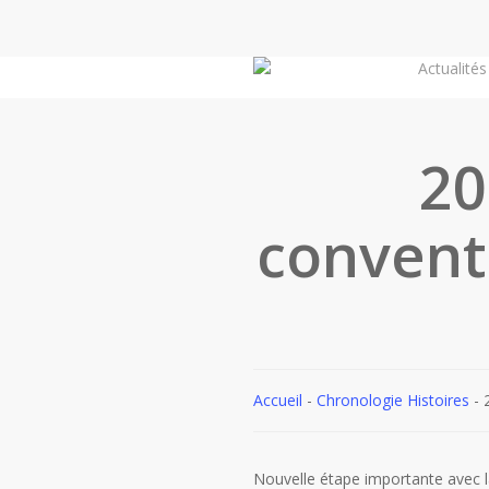
Skip
to
Actualités
main
content
20
convent
Accueil
-
Chronologie Histoires
-
Nouvelle étape importante avec l