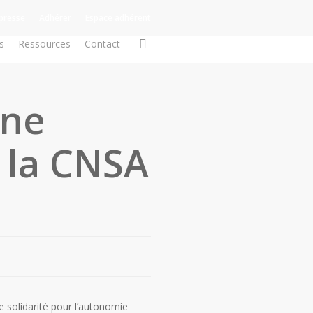
presse
Adhérer
Espace adhérent
search
s
Ressources
Contact
une
 la CNSA
 solidarité pour l’autonomie