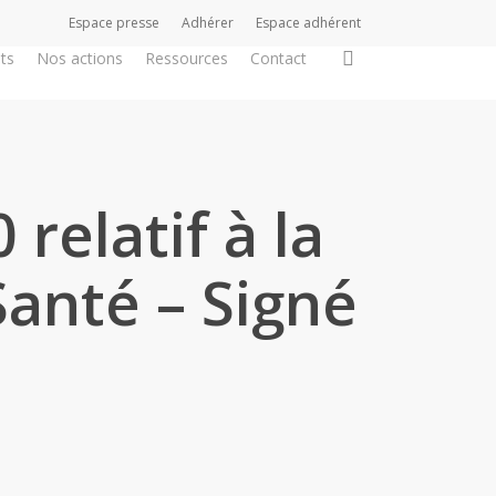
Espace presse
Adhérer
Espace adhérent
search
ts
Nos actions
Ressources
Contact
relatif à la
Santé – Signé