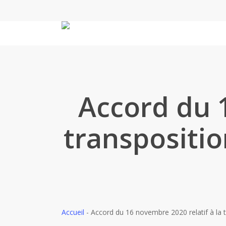
Skip
to
main
content
Accord du 1
transpositio
Accueil
-
Accord du 16 novembre 2020 relatif à la t