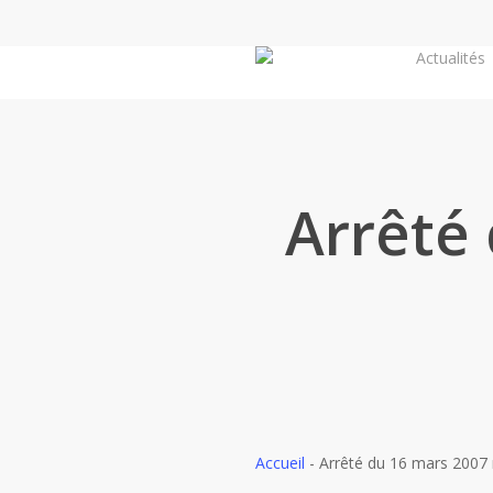
Skip
to
Actualités
main
content
Arrêté 
Accueil
-
Arrêté du 16 mars 2007 r