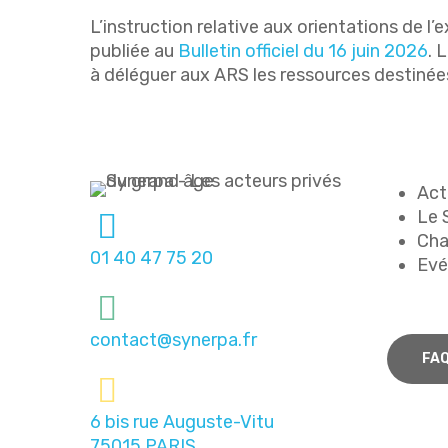
L’instruction relative aux orientations de
publiée au
Bulletin officiel du 16 juin 2026
. 
à déléguer aux ARS les ressources destiné
Act
Le 
Cha
01 40 47 75 20
Ev
contact@synerpa.fr
FA
6 bis rue Auguste-Vitu
75015 PARIS