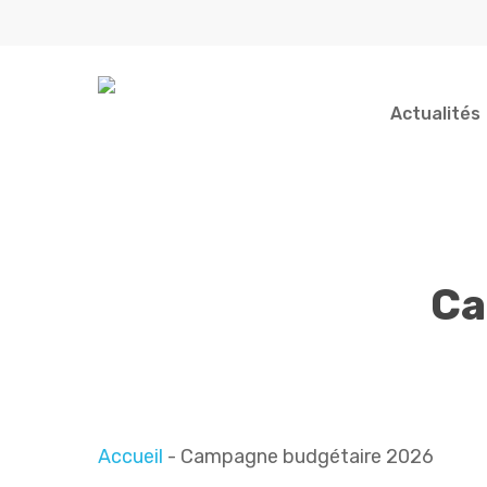
Skip
to
main
content
Actualités
Indiquez votre recherche...
Ca
Accueil
-
Campagne budgétaire 2026