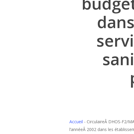
budgét
dans
serv
sani
Accueil
-
CirculaireÂ DHOS-F2/MA
l’annéeÂ 2002 dans les établisse