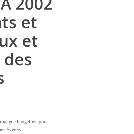
eÂ 2002
ts et
ux et
t des
s
ampagne budgétaire pour
nnes Ã¢gées