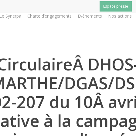
Espace presse
Le Synerpa
Charte d’engagements
Evénements
Nos actions
CirculaireÂ DHOS
MARTHE/DGAS/DS
2-207 du 10Â avr
lative à la campa