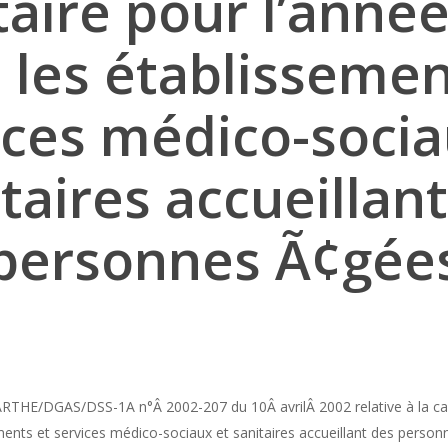
aire pour l’anné
 les établissemen
ices médico-socia
taires accueillan
personnes Ã¢gée
RTHE/DGAS/DSS-1A n°Â 2002-207 du 10Â avrilÂ 2002 relative à la c
ments et services médico-sociaux et sanitaires accueillant des perso