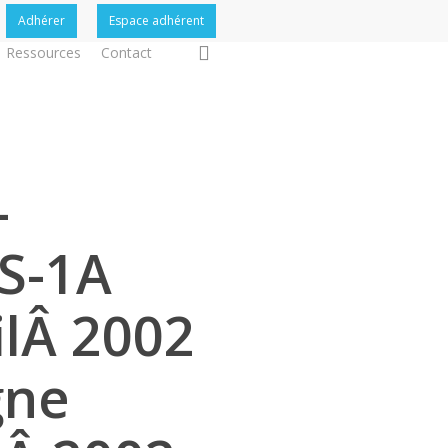
Adhérer
Espace adhérent
search
Ressources
Contact
-
S-1A
ilÂ 2002
gne