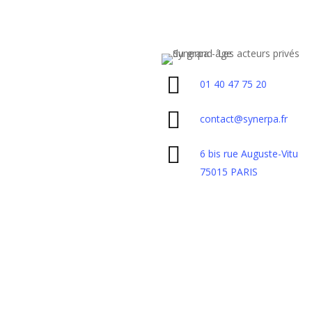
01 40 47 75 20
contact@synerpa.fr
6 bis rue Auguste-Vitu
75015 PARIS