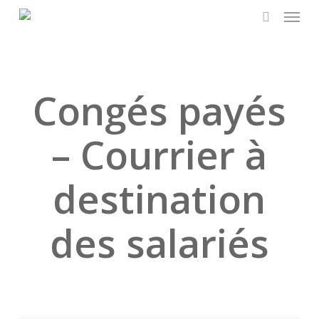
Skip
Menu
to
search
main
content
Congés payés
– Courrier à
destination
des salariés