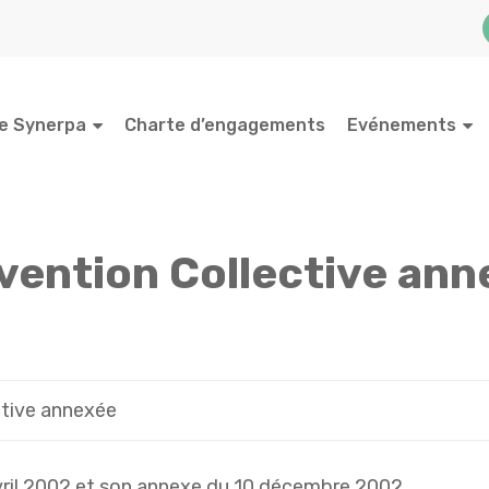
e Synerpa
Charte d’engagements
Evénements
vention Collective ann
ctive annexée
avril 2002 et son annexe du 10 décembre 2002