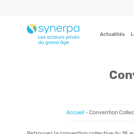
Skip
to
main
content
Actualités
L
Con
Indiquez votre recherche...
Accueil
-
Convention Colle
Retrouvez la convention collective du 18 