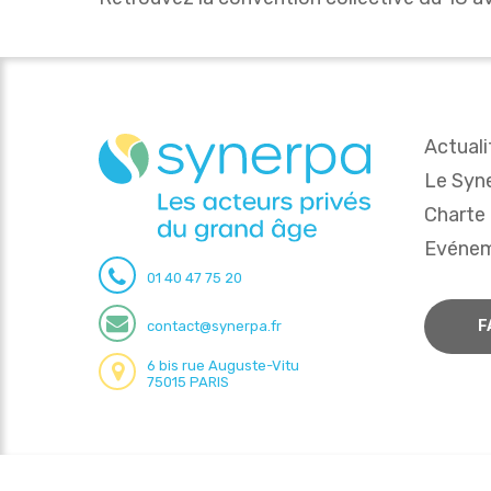
Actuali
Le Syn
Charte
Evéne
01 40 47 75 20
F
contact@synerpa.fr
6 bis rue Auguste-Vitu
75015 PARIS