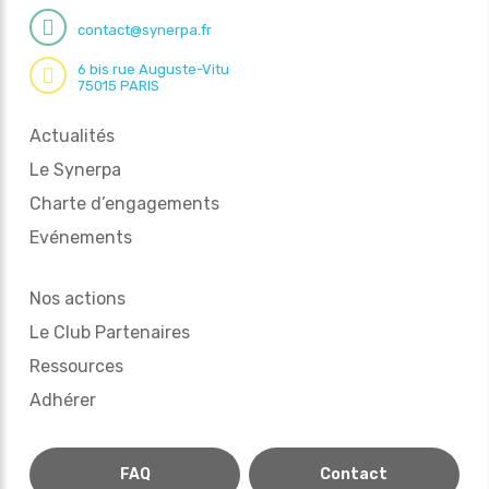
contact@synerpa.fr
6 bis rue Auguste-Vitu
75015 PARIS
Actualités
Le Synerpa
Charte d’engagements
Evénements
Nos actions
Le Club Partenaires
Ressources
Adhérer
FAQ
Contact