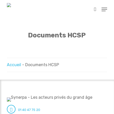
Skip
Menu
to
search
main
content
Documents HCSP
Accueil
-
Documents HCSP
01 40 47 75 20