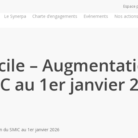
Espace 
Le Synerpa
Charte d’engagements
Evénements
Nos action
ile – Augmentat
C au 1er janvier 
n du SMIC au 1er janvier 2026