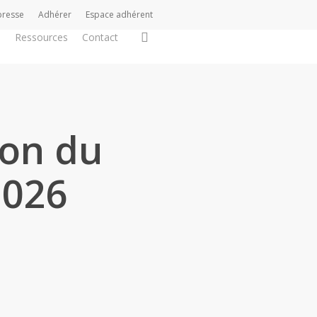
presse
Adhérer
Espace adhérent
search
s
Ressources
Contact
ion du
2026