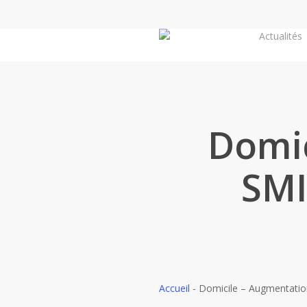
Skip
to
Actualités
main
content
Domic
SMI
Accueil
-
Domicile – Augmentatio