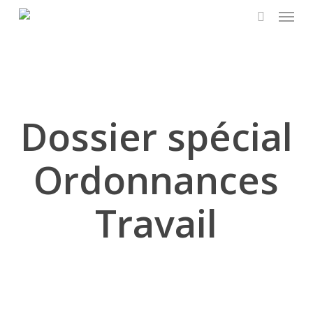
Menu
Skip
to
search
main
content
Dossier spécial
Ordonnances
Travail