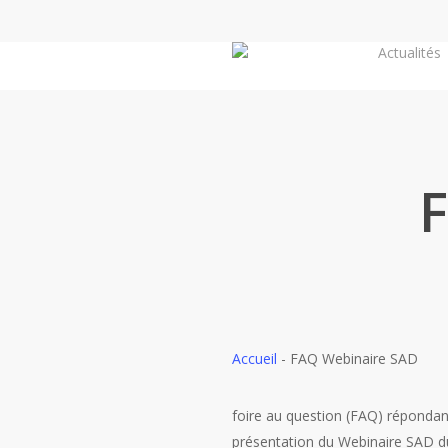
Skip
to
Actualités
main
content
Accueil
-
FAQ Webinaire SAD
foire au question (FAQ) réponda
présentation du Webinaire SAD d