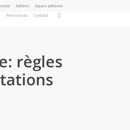
presse
Adhérer
Espace adhérent
search
s
Ressources
Contact
e: règles
tations