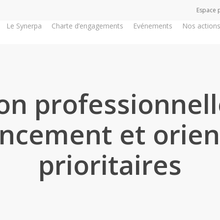
Espace 
Le Synerpa
Charte d’engagements
Evénements
Nos action
n professionnell
ancement et orien
prioritaires