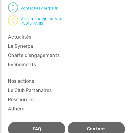
contact@synerpa.fr
6 bis rue Auguste-Vitu
75015 PARIS
Actualités
Le Synerpa
Charte d’engagements
Evénements
Nos actions
Le Club Partenaires
Ressources
Adhérer
FAQ
Contact