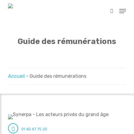
Skip
Menu
to
search
main
content
Guide des rémunérations
Accueil
-
Guide des rémunérations
01 40 47 75 20