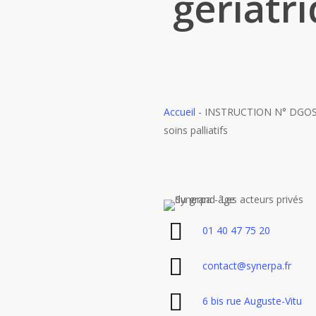
gériatri
Accueil
-
INSTRUCTION N° DGOS/R4/
soins palliatifs
01 40 47 75 20
contact@synerpa.fr
6 bis rue Auguste-Vitu