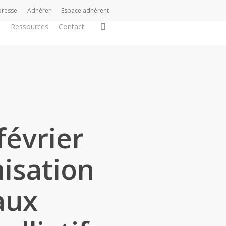
presse
Adhérer
Espace adhérent
search
s
Ressources
Contact
évrier
nisation
aux