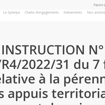
Espace 
Le Synerpa
Charte d’engagements
Evénements
Nos action
INSTRUCTION N°
R4/2022/31 du 7 f
lative à la péren
s appuis territori