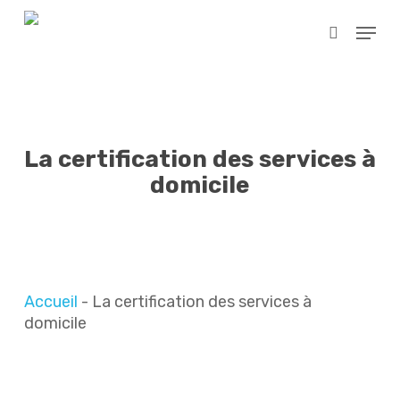
Skip
Menu
to
search
main
content
La certification des services à
domicile
Accueil
-
La certification des services à
domicile