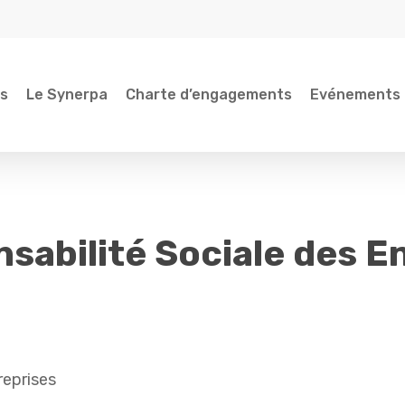
és
Le Synerpa
Charte d’engagements
Evénements
sabilité Sociale des E
reprises