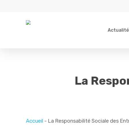
Skip
to
main
content
Actualit
Indiquez votre recherche...
La Respon
Accueil
-
La Responsabilité Sociale des Ent