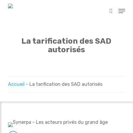
Skip
Menu
to
search
main
content
La tarification des SAD
autorisés
Accueil
-
La tarification des SAD autorisés