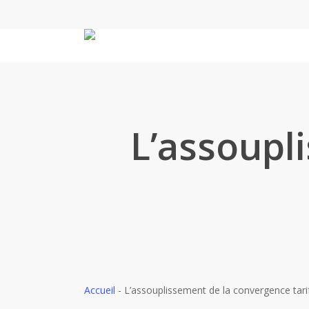
Skip
to
main
content
L’assoupl
Accueil
-
L’assouplissement de la convergence tari