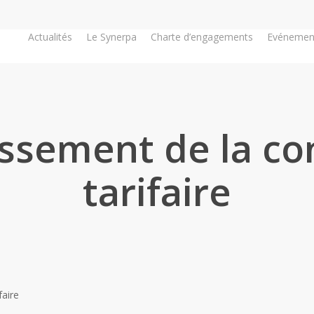
Actualités
Le Synerpa
Charte d’engagements
Evénemen
issement de la c
tarifaire
faire