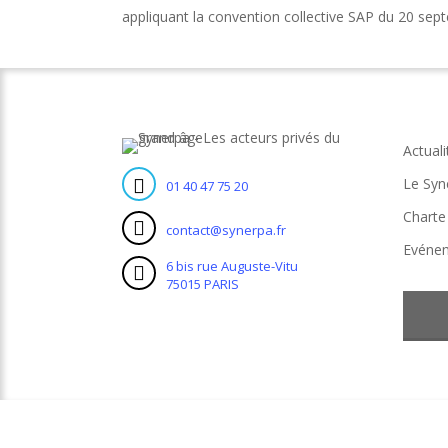
appliquant la convention collective SAP du 20 sep
Actuali
Le Syn
01 40 47 75 20
Charte
contact@synerpa.fr
Evéne
6 bis rue Auguste-Vitu
75015 PARIS