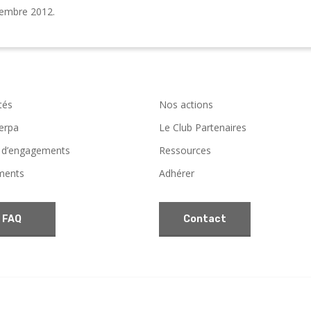
tembre 2012.
tés
Nos actions
erpa
Le Club Partenaires
 d’engagements
Ressources
ments
Adhérer
FAQ
Contact