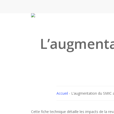
Skip
to
main
content
L’augmenta
Accueil
-
L’augmentation du SMIC 
Cette fiche technique détaille les impacts de la r