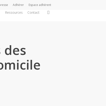
presse
Adhérer
Espace adhérent
search
s
Ressources
Contact
s des
omicile