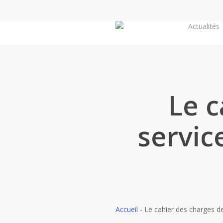
Skip
to
Actualités
main
content
Le c
servic
Accueil
-
Le cahier des charges d