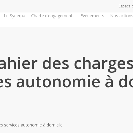
Espace 
Le Synerpa
Charte d’engagements
Evénements
Nos action
ahier des charge
es autonomie à d
es services autonomie à domicile