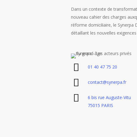
Dans un contexte de transformati
nouveau cahier des charges auxqu
réforme domiciliaire, le Synerpa
détaillant les nouvelles exigence
01 40 47 75 20
contact@synerpa.fr
6 bis rue Auguste-Vitu
75015 PARIS