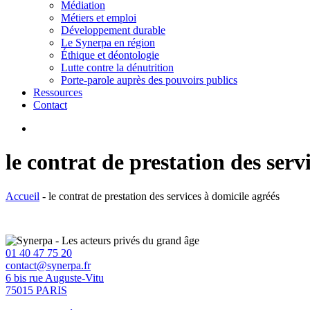
Médiation
Métiers et emploi
Développement durable
Le Synerpa en région
Éthique et déontologie
Lutte contre la dénutrition
Porte-parole auprès des pouvoirs publics
Ressources
Contact
search
le contrat de prestation des serv
Accueil
-
le contrat de prestation des services à domicile agréés
01 40 47 75 20
contact@synerpa.fr
6 bis rue Auguste-Vitu
75015 PARIS