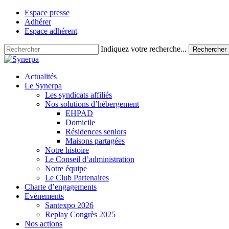
Skip
Espace presse
to
Adhérer
main
Espace adhérent
content
Indiquez votre recherche...
Rechercher
Close
Search
search
Menu
Actualités
Le Synerpa
Les syndicats affiliés
Nos solutions d’hébergement
EHPAD
Domicile
Résidences seniors
Maisons partagées
Notre histoire
Le Conseil d’administration
Notre équipe
Le Club Partenaires
Charte d’engagements
Evénements
Santexpo 2026
Replay Congrès 2025
Nos actions