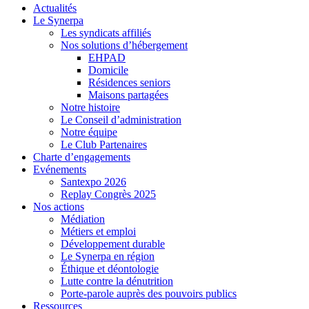
Close
Actualités
Menu
Le Synerpa
Les syndicats affiliés
Nos solutions d’hébergement
EHPAD
Domicile
Résidences seniors
Maisons partagées
Notre histoire
Le Conseil d’administration
Notre équipe
Le Club Partenaires
Charte d’engagements
Evénements
Santexpo 2026
Replay Congrès 2025
Nos actions
Médiation
Métiers et emploi
Développement durable
Le Synerpa en région
Éthique et déontologie
Lutte contre la dénutrition
Porte-parole auprès des pouvoirs publics
Ressources