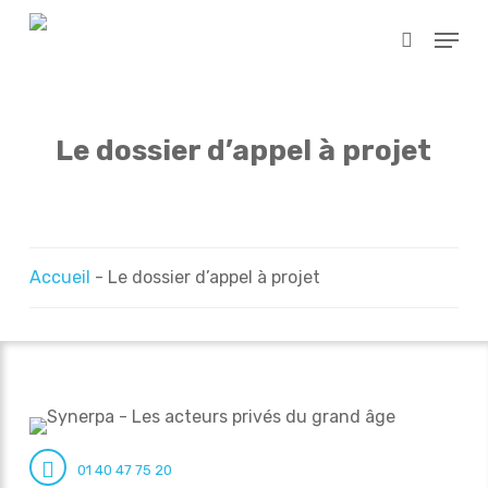
Skip
Menu
to
search
main
content
Le dossier d’appel à projet
Accueil
-
Le dossier d’appel à projet
01 40 47 75 20