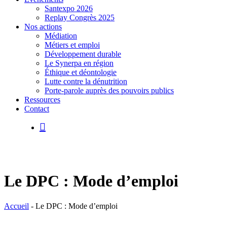
Santexpo 2026
Replay Congrès 2025
Nos actions
Médiation
Métiers et emploi
Développement durable
Le Synerpa en région
Éthique et déontologie
Lutte contre la dénutrition
Porte-parole auprès des pouvoirs publics
Ressources
Contact
search
Le DPC : Mode d’emploi
Accueil
-
Le DPC : Mode d’emploi