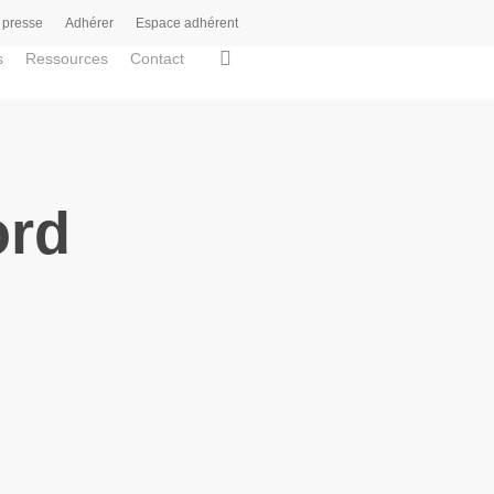
 presse
Adhérer
Espace adhérent
search
s
Ressources
Contact
ord