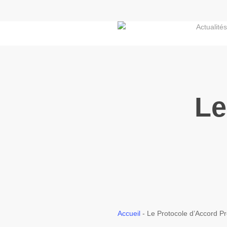
Skip
to
Actualités
main
content
Le
Accueil
-
Le Protocole d’Accord Pr