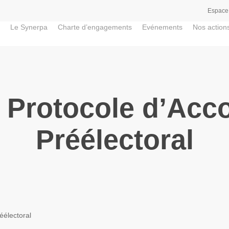
Espace
Le Synerpa
Charte d’engagements
Evénements
Nos action
 Protocole d’Acc
Préélectoral
éélectoral