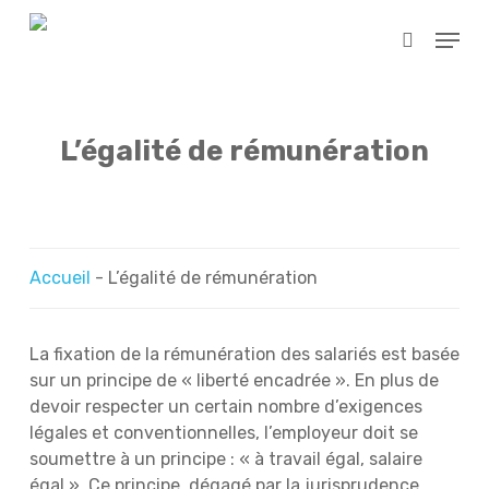
Skip
Menu
to
search
main
content
L’égalité de rémunération
Accueil
-
L’égalité de rémunération
La fixation de la rémunération des salariés est basée
sur un principe de « liberté encadrée ». En plus de
devoir respecter un certain nombre d’exigences
légales et conventionnelles, l’employeur doit se
soumettre à un principe : « à travail égal, salaire
égal ». Ce principe, dégagé par la jurisprudence,