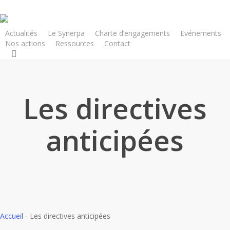
Skip
to
main
Actualités
Le Synerpa
Charte d’engagements
Evénements
Nos actions
Ressources
Contact
content
search
Les directives
anticipées
Accueil
-
Les directives anticipées