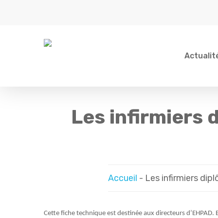
Skip
to
main
content
Actualit
Les infirmiers 
Indiquez votre recherche...
Accueil
-
Les infirmiers dip
Cette fiche technique est destinée aux directeurs d’EHPAD. El