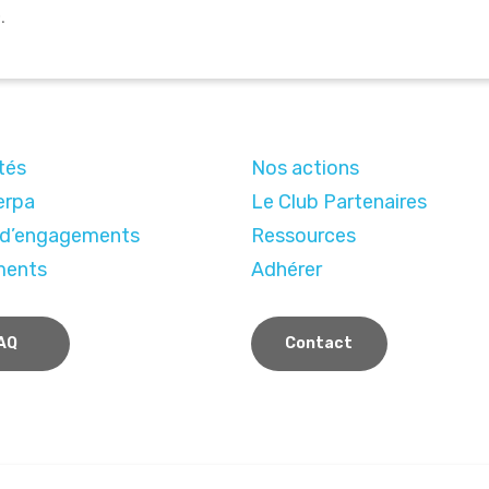
.
tés
Nos actions
erpa
Le Club Partenaires
 d’engagements
Ressources
ments
Adhérer
AQ
Contact