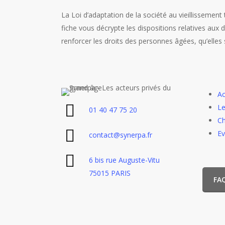
La Loi d’adaptation de la société au vieillissemen
fiche vous décrypte les dispositions relatives aux d
renforcer les droits des personnes âgées, qu’elles
Ac
Le
01 40 47 75 20
Ch
E
contact@synerpa.fr
6 bis rue Auguste-Vitu
75015 PARIS
FA