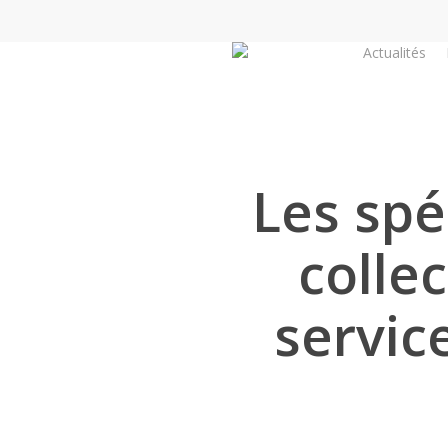
Skip
to
Actualités
main
content
Les spé
colle
service