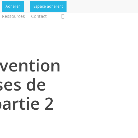
Adhérer
Espace adhérent
search
Ressources
Contact
nvention
ses de
partie 2