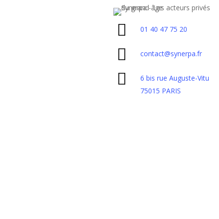
01 40 47 75 20
contact@synerpa.fr
6 bis rue Auguste-Vitu
75015 PARIS