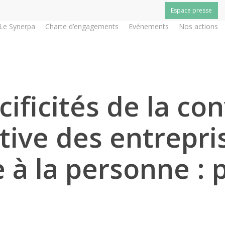
Espace presse
Le Synerpa
Charte d’engagements
Evénements
Nos actions
cificités de la co
ctive des entrepri
 à la personne : 