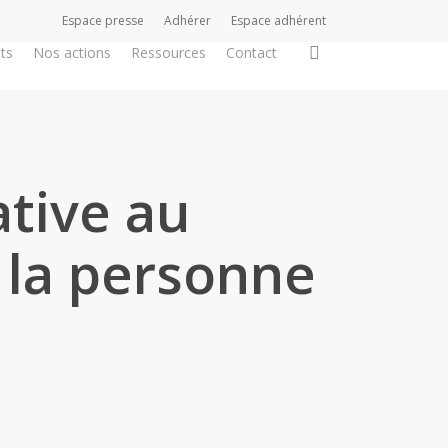
Espace presse
Adhérer
Espace adhérent
search
ts
Nos actions
Ressources
Contact
ative au
 la personne