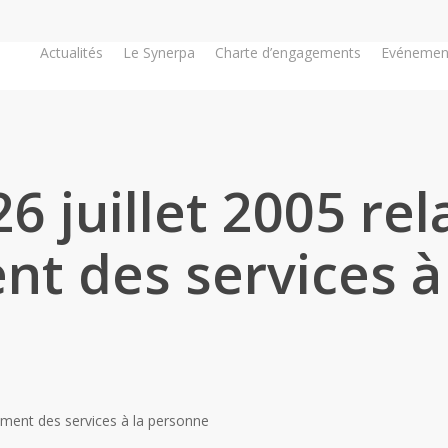
Actualités
Le Synerpa
Charte d’engagements
Evénemen
26 juillet 2005 rel
t des services à
ppment des services à la personne