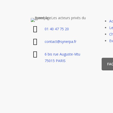
Ac
Le
01 40 47 75 20
Ch
E
contact@synerpa.fr
6 bis rue Auguste-Vitu
75015 PARIS
FA