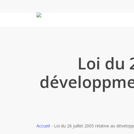
Skip
to
main
content
Loi du 
développmen
Accueil
-
Loi du 26 juillet 2005 relative au dévelo