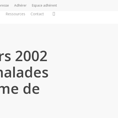
presse
Adhérer
Espace adhérent
search
s
Ressources
Contact
rs 2002
 malades
ème de