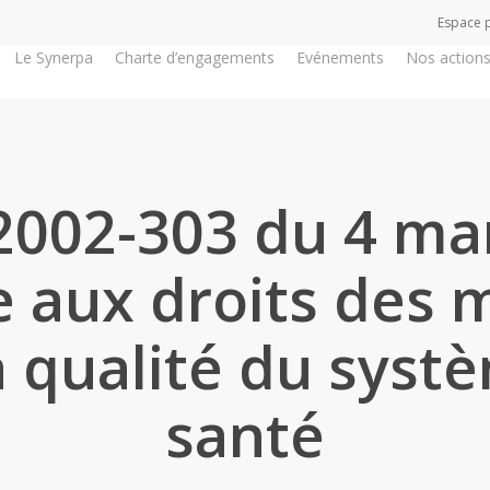
Espace 
Le Synerpa
Charte d’engagements
Evénements
Nos action
 2002-303 du 4 ma
e aux droits des
la qualité du syst
santé