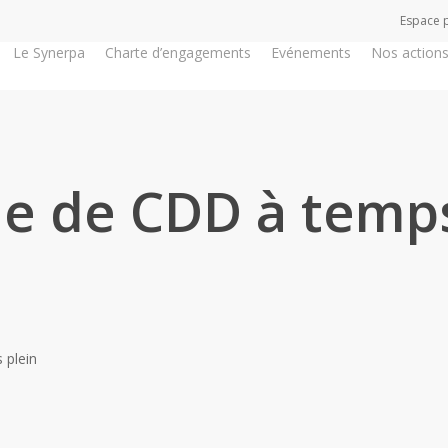
Espace 
Le Synerpa
Charte d’engagements
Evénements
Nos action
e de CDD à temps
 plein