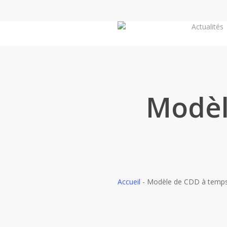
Skip
to
Actualités
main
content
Modèl
Accueil
-
Modèle de CDD à temps