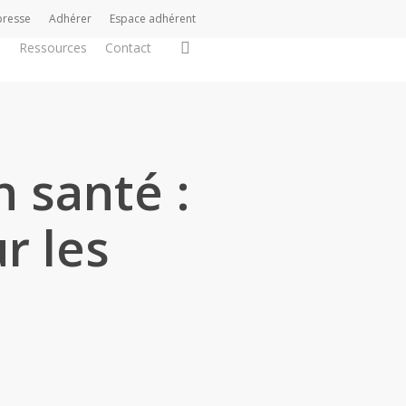
presse
Adhérer
Espace adhérent
search
s
Ressources
Contact
 santé :
r les