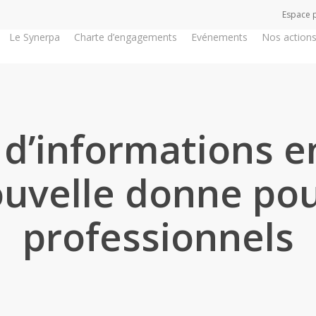
Espace 
Le Synerpa
Charte d’engagements
Evénements
Nos action
 d’informations en
ouvelle donne pou
professionnels