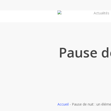
Skip
to
Actualités
main
content
Pause de
Accueil
-
Pause de nuit : un éléme