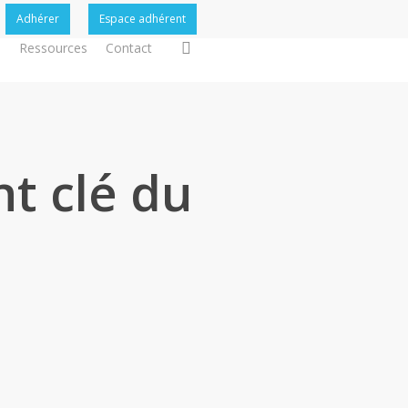
Adhérer
Espace adhérent
search
s
Ressources
Contact
nt clé du