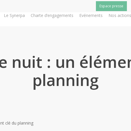
Espace presse
Le Synerpa
Charte d’engagements
Evénements
Nos action
 nuit : un éléme
planning
nt clé du planning