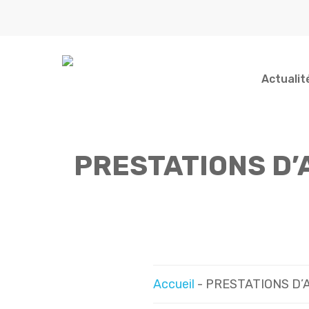
Skip
to
main
content
Actualit
PRESTATIONS D’
Indiquez votre recherche...
Accueil
-
PRESTATIONS D’A