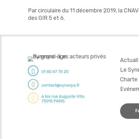
Par circulaire du 11 décembre 2019, la CNAV
des GIR 5 et 6.
Actuali
Le Syn
01 40 47 75 20
Charte
contact@synerpa.fr
Evéne
6 bis rue Auguste-Vitu
75015 PARIS
F