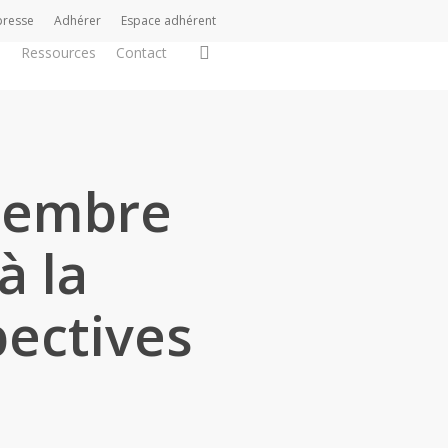
presse
Adhérer
Espace adhérent
search
s
Ressources
Contact
ptembre
à la
pectives