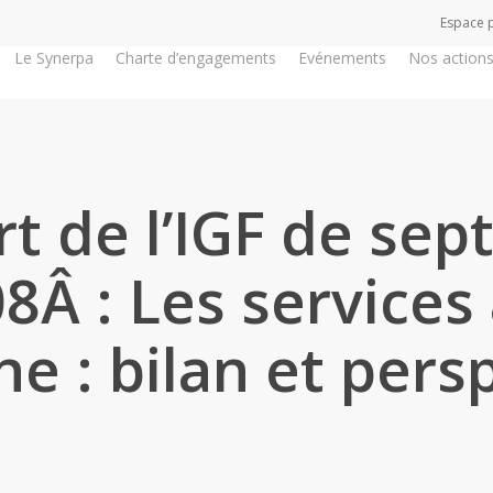
Espace 
Le Synerpa
Charte d’engagements
Evénements
Nos action
t de l’IGF de se
8Â : Les services 
e : bilan et pers