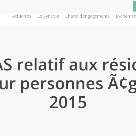
Actualités
Le Synerpa
Charte d’engagements
Evénemen
S relatif aux rés
ur personnes Ã¢g
2015