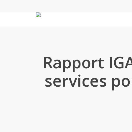
Skip
to
main
content
Rapport IGA
services po