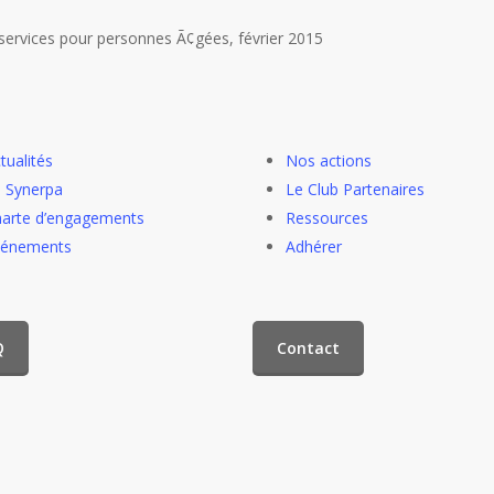
 services pour personnes Ã¢gées, février 2015
tualités
Nos actions
 Synerpa
Le Club Partenaires
arte d’engagements
Ressources
vénements
Adhérer
Q
Contact