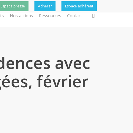
Espace presse
Adhérer
Espace adhérent
search
ts
Nos actions
Ressources
Contact
idences avec
ées, février