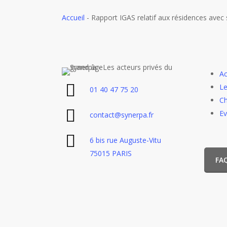
Accueil
-
Rapport IGAS relatif aux résidences avec
Ac
Le
01 40 47 75 20
Ch
E
contact@synerpa.fr
6 bis rue Auguste-Vitu
75015 PARIS
FA