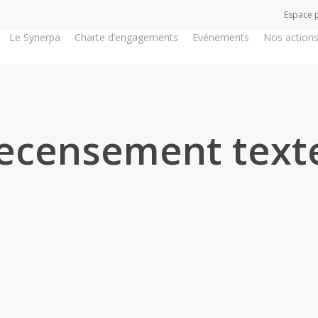
Espace 
Le Synerpa
Charte d’engagements
Evénements
Nos action
ecensement text