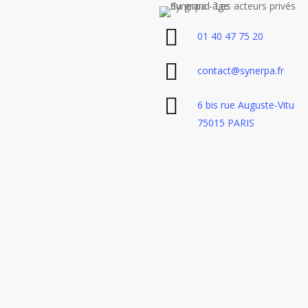
01 40 47 75 20
contact@synerpa.fr
6 bis rue Auguste-Vitu
75015 PARIS