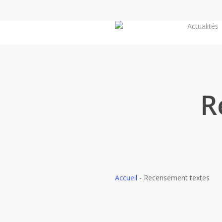
Skip
to
Actualités
main
content
R
Accueil
-
Recensement textes