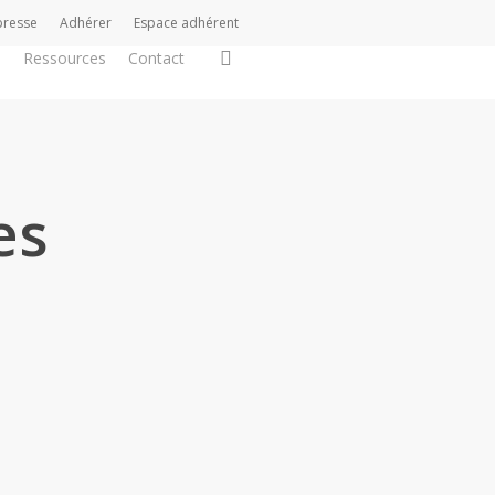
presse
Adhérer
Espace adhérent
search
s
Ressources
Contact
es