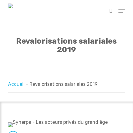
Skip
Menu
to
search
main
content
Revalorisations salariales
2019
Accueil
-
Revalorisations salariales 2019