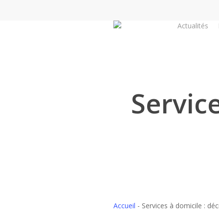
Skip
to
Actualités
main
content
Service
Accueil
-
Services à domicile : déc