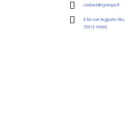
contact@synerpa.fr
6 bis rue Auguste-Vitu
75015 PARIS