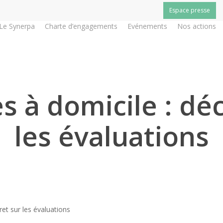
Espace presse
Le Synerpa
Charte d’engagements
Evénements
Nos actions
s à domicile : dé
les évaluations
ret sur les évaluations