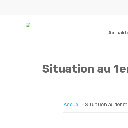
Skip
to
main
content
Actualit
Situation au 1e
Indiquez votre recherche...
Accueil
-
Situation au 1er m