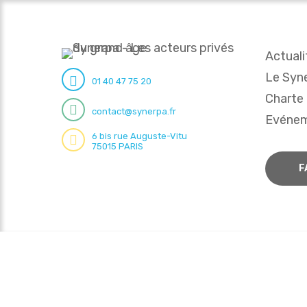
Actuali
Le Syn
01 40 47 75 20
Charte
contact@synerpa.fr
Evéne
6 bis rue Auguste-Vitu
75015 PARIS
F