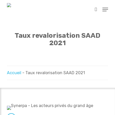
Skip
Menu
to
search
main
content
Taux revalorisation SAAD
2021
Accueil
-
Taux revalorisation SAAD 2021